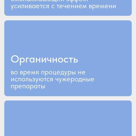
Преимущества
Исчезают морщинки,
рубцы, шрамы,
Кожа заметно молодеет,
пигментные пятна и
улучшается цвет лица,
веснушки
подтягивается контур