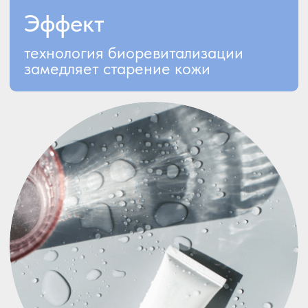
ЗАПИСАТЬСЯ НА КОНСУЛЬТАЦИЮ
Контурная
пластика Radiesse,
Collost, препараты
полимолочной
кислоты
При введении под кожу активное
вещество образует каркас, вокруг
которого запускается активный
синтез волокон коллагена.
Благодаря этому пациенты