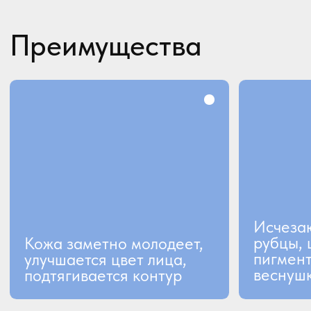
Снятие гипертонуса мышц
(04)
лица
Устраняет избыточное
(05)
напряжение и асимметрию
мышц лица
Разглаживает уже
(06)
появившиеся морщины
Контурная
пластика губ
Процедура, с помощью которой
можно устранить природную
асимметрию, сделать лицо более