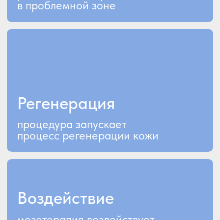
Область применения
Потерявшая упругость кожа
(01)
лица и тела
Растяжки на коже (особенно
(02)
связанные с беременностью
и резким набором веса)
Локальные жировые
(03)
отложения, целлюлит
Жирная кожа, акне,
(04)
пигментация
Сухая и обезвоженная кожа,
(05)
профилактика и лечение
старения кожи
Выпадение волос
(06)