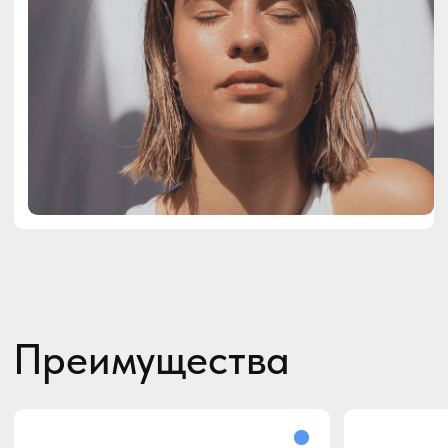
Капельница Золушки
Была разработана в Корее. В состав
входят 3 эффективных антиоксиданта:
глутатион, альфа-липоевая кислота,
витамин С.
Быстро повышает
упругость кожи и
Детокс: очищение крови
выравнивает её тон
и печени