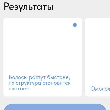
усиливается с течением времени
Органичность
во время процедуры не
используются чужеродные
препараты
Эффект
технология биоревитализации
замедляет старение кожи