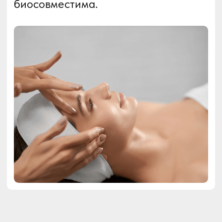
Результаты
процедуры
Препятствует образованию
(01)
новых морщин
Борется с излишним
(02)
потоотделением в области
подмышек, ладоней, стоп
Подчеркивает овал лица
(03)