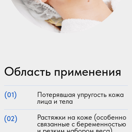
Биоревитализация
Биоревитализация – это
современная процедура на основе
микроинъекций гиалуроновой
кислоты (природная составляющая
нашего организма, поэтому
препараты на ее основе не
вызывают отторжения).
Биоревитализация стимулирует
рефлексогенные точки кожи и
передает им необходимое питание.
После курса процедур
возвращаются тонус, цвет,
эластичность кожи при этом эффект
сохраняется до года.