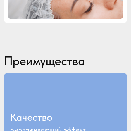
клеточном уровне
PRP-терапия Cortexil – это инъекции
плазмы с тромбоцитами, которые
запускают процессы регенерации и
омоложения тканей, нормализует
водный баланс, стимулирует
выработку коллагена.
Cortexil стимулирует выработку
эластина и гиалуроновой кислоты
фибробластами кожи. Технология
Cortexil PRP не вызывает аллергии,
полностью безопасна и
биосовместима.