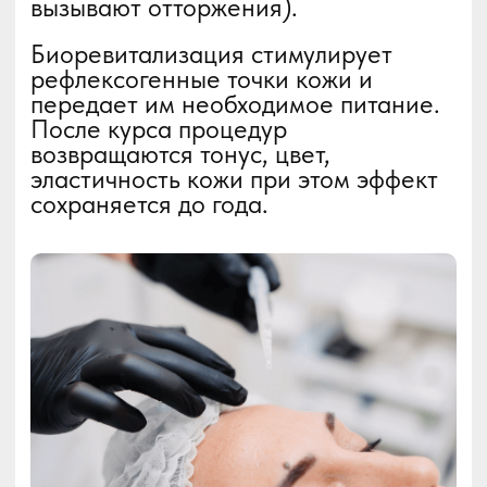
Комфорт во время
Гарантия
процедуры
безопасности
Технология подразумевает
Процедура проводится 
использование
применением
анестезирующего геля,
сертифицированных
который снижает
препаратов от ведущих
болезненные ощущения.
производителей.
ЗАПИСАТЬСЯ НА КОНСУЛЬТАЦИЮ
PRP-терапия,
регенерация на