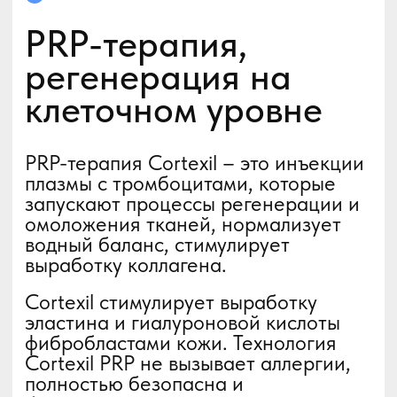
Ботулинотерапия
Эффективный и малоинвазивный
метод эстетической медицины,
который успешно борется с
возрастными изменениями с
помощью введения ботулотоксина.
В косметологии используется
очищенный и стабилизированный
ботулотоксин типа А.
Наши косметологи используют в
работе препарат российского
производства Релатокс. Препарат
действует дольше, чем его
европейские аналоги – 4-6
месяцев. С сертификатами
качества и безопасности вы
можете ознакомиться в кабинете
специалиста.