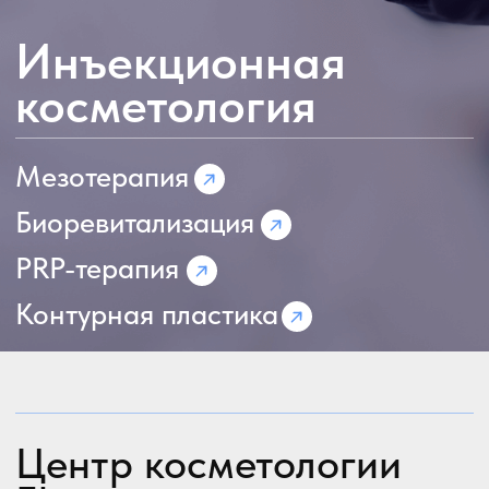
Биоревитализация
PRP-терапия
Контурная пластика
Центр косметологии
Elos+ предлагает
инновационные
методики омоложения и
коррекции эстетических
недостатков.
Вы получаете выраженный и
долговременный эффект без:
– хирургического вмешательства
– болезненных ощущений
– длительного периода реабилитации