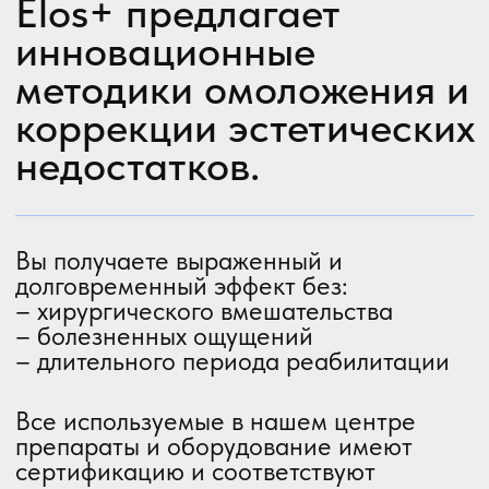
Все используемые в нашем центре
препараты и оборудование имеют
сертификацию и соответствуют
международным стандартам
безопасности.
Мы работаем с ведущими продуктами
для инъекционной косметологии,
Релатокс, Neauvia, Stylage, Biohyalux,
Aliaxin, Radiesse, CORTEXIL PRP и
другими.
Мезотерапия
Мезотерапия — индивидуальный
подход для решения эстетических
проблем кожи лица, тела и волос.