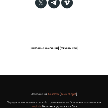
[название компании] [текущий год]
Изображения:
Unsplash
[
Kevin Bhagat
].
Перед использованием, пожалуйста, ознакомьтесь с Условиями использования
Unsplash
. Вы можете удалить этот блок.