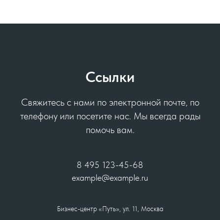
НАПИСАТЬ В WHATSAPP
Навигация
Режим работы
Услуги
Пн-вс 9.00-22.00
Специалисты
Ссылки
Стоимость
Отзывы
Обучение
Свяжитесь с нами по электронной почте, по
Контакты
телефону или посетите нас. Мы всегда рады
Обратная связь
помочь вам.
Instagram
На главную
8 495 123-45-68
example@example.ru
© 2025 Elos Plus
Бизнес-центр «Путь», ул. 11, Москва